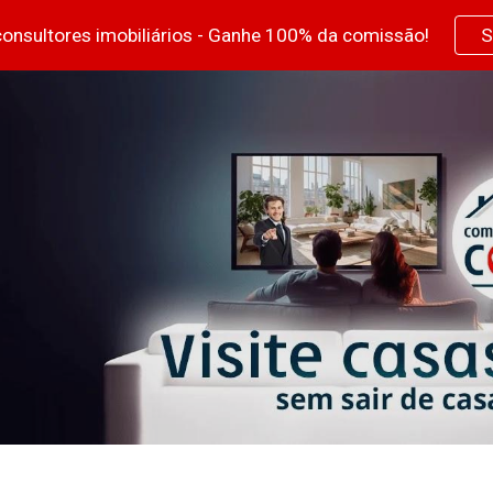
onsultores imobiliários - Ganhe 100% da comissão!
S
ip to main content
Skip to navigat